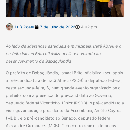
Luís Poeta
7 de julho de 2026
4:02 pm
Ao lado de lideranças estaduais e municipais, Iratã Abreu e o
prefeito Ismael Brito oficializam aliança voltada ao
desenvolvimento de Babaçulândia
O prefeito de Babaçulândia, Ismael Brito, oficializou seu apoio
à pré-candidatura de Iratã Abreu (PSDB) a deputado federal,
nesta segunda-feira, 6, num grande evento organizado pelo
prefeito, com a presença do pré-candidato ao Governo,
deputado federal Vicentinho Júnior (PSDB), o pré-candidato a
vice-governador, o presidente da Assembleia, Amélio Cayres
(MDB), e o pré-candidato ao Senado, deputado federal
Alexandre Guimarães (MDB). O encontro reuniu lideranças