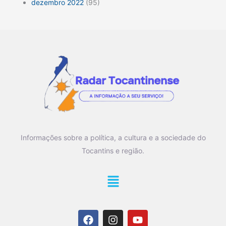
dezembro 2022
(95)
Informações sobre a política, a cultura e a sociedade do
Tocantins e região.
Main
Menu
F
I
Y
a
n
o