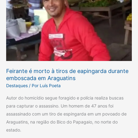
morto
à
tiros
de
eapingarda
durante
emboscada
em
Araguatins
Feirante é morto à tiros de eapingarda durante
emboscada em Araguatins
Destaques
/ Por
Luís Poeta
Autor do homicídio segue foragido e polícia realiza buscas
para capturar o assassino. Um homem de 47 anos foi
assassinado com um tiro de espingarda em um povoado de
Araguatins, na região do Bico do Papagaio, no norte do
estado.