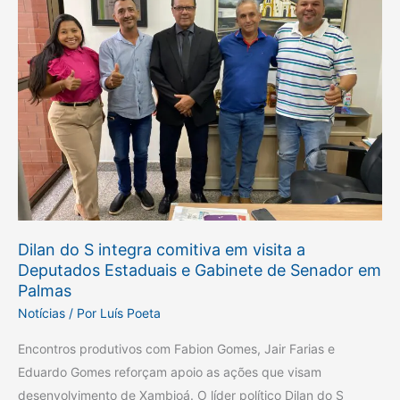
S
integra
comitiva
em
visita
a
Deputados
Estaduais
e
Gabinete
de
Dilan do S integra comitiva em visita a
Senador
Deputados Estaduais e Gabinete de Senador em
em
Palmas
Palmas
Notícias
/ Por
Luís Poeta
Encontros produtivos com Fabion Gomes, Jair Farias e
Eduardo Gomes reforçam apoio as ações que visam
desenvolvimento de Xambioá. O líder político Dilan do S