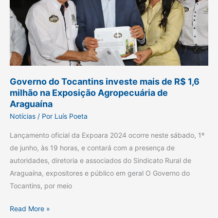
mais
de
R$
1,6
milhão
na
Governo do Tocantins investe mais de R$ 1,6
Exposição
milhão na Exposição Agropecuária de
Agropecuária
Araguaína
de
Notícias
/ Por
Luís Poeta
Araguaína
Lançamento oficial da Expoara 2024 ocorre neste sábado, 1º
de junho, às 19 horas, e contará com a presença de
autoridades, diretoria e associados do Sindicato Rural de
Araguaína, expositores e público em geral O Governo do
Tocantins, por meio
Read More »