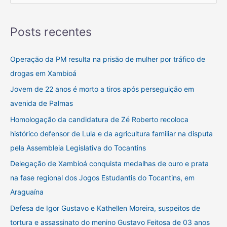
e
s
Posts recentes
q
u
Operação da PM resulta na prisão de mulher por tráfico de
i
drogas em Xambioá
s
Jovem de 22 anos é morto a tiros após perseguição em
a
avenida de Palmas
r
Homologação da candidatura de Zé Roberto recoloca
p
histórico defensor de Lula e da agricultura familiar na disputa
o
pela Assembleia Legislativa do Tocantins
r
Delegação de Xambioá conquista medalhas de ouro e prata
:
na fase regional dos Jogos Estudantis do Tocantins, em
Araguaína
Defesa de Igor Gustavo e Kathellen Moreira, suspeitos de
tortura e assassinato do menino Gustavo Feitosa de 03 anos