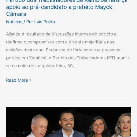
Câmara
apoio ao pré-candidato a prefeito Mayck
Câmara
Notícias
/ Por
Luís Poeta
Aliança é resultado de discussões internas do partido e
reafirma o compromisso com a disputa majoritária nas
eleições deste ano. Em busca de fortalecer sua presença
política em Xambioá, o Partido dos Trabalhadores (PT) reuniu-
se na noite desta quinta-feira, 30,
Read More »
Governo
do
Tocantins
investe