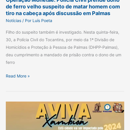
matar
de ferro
velho suspeito de matar homem com
homem
tiro na cabeça após discussão em Palmas
com
Notícias
/ Por
Luís Poeta
tiro
na
Filho do suspeito também é investigado. Nesta quinta-feira,
cabeça
30, a Polícia Civil do Tocantins, por meio da 1ª Divisão de
após
Homicídios e Proteção à Pessoa de Palmas (DHPP-Palmas),
discussão
deu cumprimento a mandado de prisão contra o dono de um
em
ferro
Palmas
Read More »
Aviva
Xambioá
2024:
a