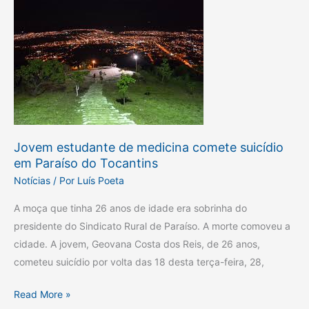
Jovem
estudante
de
medicina
comete
suicídio
em
Paraíso
Jovem estudante de medicina comete suicídio
do
em Paraíso do Tocantins
Tocantins
Notícias
/ Por
Luís Poeta
A moça que tinha 26 anos de idade era sobrinha do
presidente do Sindicato Rural de Paraíso. A morte comoveu a
cidade. A jovem, Geovana Costa dos Reis, de 26 anos,
cometeu suicídio por volta das 18 desta terça-feira, 28,
Read More »