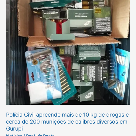
de
10
kg
de
drogas
e
cerca
de
200
munições
de
calibres
diversos
em
Polícia Civil apreende mais de 10 kg de drogas e
Gurupi
cerca de 200 munições de calibres diversos em
Gurupi
Notícias
/ Por
Luís Poeta