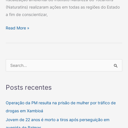
(Naturatins) realizaram ações em todas as regiões do Estado
a fim de conscientizar,
Read More »
P
e
s
Posts recentes
q
u
Operação da PM resulta na prisão de mulher por tráfico de
i
drogas em Xambioá
s
Jovem de 22 anos é morto a tiros após perseguição em
a
avenida de Palmas