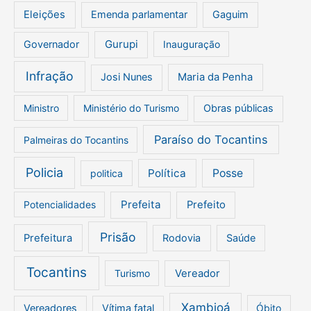
Eleições
Emenda parlamentar
Gaguim
Gurupi
Governador
Inauguração
Infração
Josi Nunes
Maria da Penha
Ministro
Ministério do Turismo
Obras públicas
Paraíso do Tocantins
Palmeiras do Tocantins
Policia
Política
Posse
politica
Prefeita
Potencialidades
Prefeito
Prisão
Prefeitura
Rodovia
Saúde
Tocantins
Turismo
Vereador
Xambioá
Vereadores
Vítima fatal
Óbito