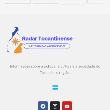
Informações sobre a política, a cultura e a sociedade do
Tocantins e região.
Main
Menu
F
I
Y
a
n
o