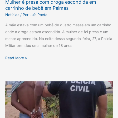
Mulher é presa com droga escondida em
em
carrinho de bebê em Palmas
Palmas
Notícias
/ Por
Luís Poeta
A mãe estava com um bebê de quatro meses em um carrinho
onde a droga estava escondida. A mulher de foi presa e um
menor apreendido. Na noite dessa segunda-feira, 27, a Polícia
Militar prendeu uma mulher de 18 anos
Read More »
Assaltante
em
série
é
capturado