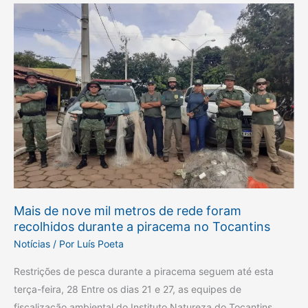
Mais
de
nove
mil
metros
de
rede
foram
recolhidos
durante
a
piracema
Mais de nove mil metros de rede foram
recolhidos durante a piracema no Tocantins
no
Notícias
/ Por
Luís Poeta
Tocantins
Restrições de pesca durante a piracema seguem até esta
terça-feira, 28 Entre os dias 21 e 27, as equipes de
fiscalização ambiental do Instituto Natureza do Tocantins