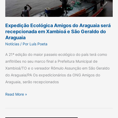
em
Xambioá
e
Expedição Ecológica Amigos do Araguaia será
São
recepcionada em Xambioá e São Geraldo do
Geraldo
Araguaia
do
Notícias
/ Por
Luís Poeta
Araguaia
A 21ª edição do maior passeio ecológico do país terá como
anfitriões no seu marco final a Prefeitura Municipal de
Xambioá/TO e o vereador Rômulo Assunção em São Geraldo
do Araguaia/PA Os expedicionários da ONG Amigos do
Araguaia, serão recepcionados
Read More »