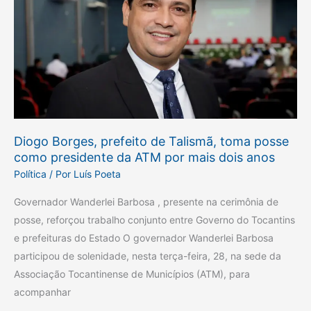
prefeito
de
Talismã,
toma
posse
como
presidente
da
Diogo Borges, prefeito de Talismã, toma posse
ATM
como presidente da ATM por mais dois anos
por
Política
/ Por
Luís Poeta
mais
dois
Governador Wanderlei Barbosa , presente na cerimônia de
anos
posse, reforçou trabalho conjunto entre Governo do Tocantins
e prefeituras do Estado O governador Wanderlei Barbosa
participou de solenidade, nesta terça-feira, 28, na sede da
Associação Tocantinense de Municípios (ATM), para
acompanhar