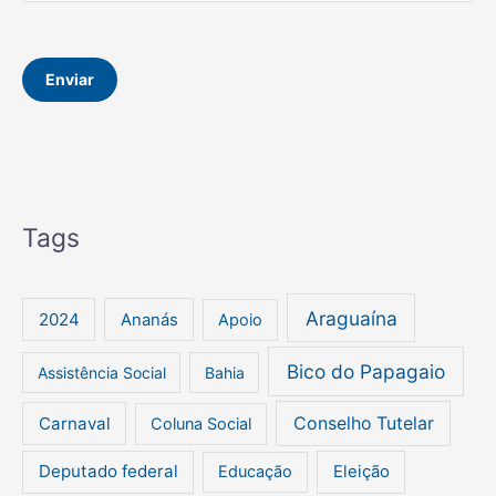
n
a
e
g
e
Enviar
m
Tags
Araguaína
2024
Ananás
Apoio
Bico do Papagaio
Assistência Social
Bahia
Carnaval
Conselho Tutelar
Coluna Social
Deputado federal
Educação
Eleição