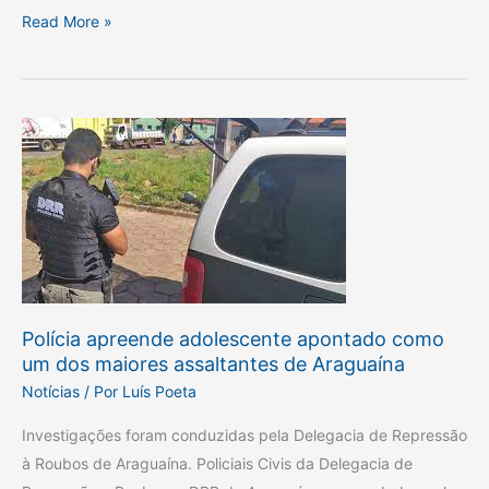
Read More »
Polícia
apreende
adolescente
apontado
como
um
dos
maiores
Polícia apreende adolescente apontado como
assaltantes
um dos maiores assaltantes de Araguaína
de
Notícias
/ Por
Luís Poeta
Araguaína
Investigações foram conduzidas pela Delegacia de Repressão
à Roubos de Araguaína. Policiais Civis da Delegacia de