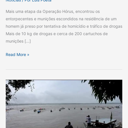
Mais uma etapa da Operação Hórus, encontrou os
entorpecentes e munições escondidos na residência de um
homem já preso por tentativa de homicídio e tráfico de drogas
Mais de 10 kg de drogas e cerca de 200 cartuchos de
munições […]
Read More »
Expedição
Ecológica
Amigos
do
Araguaia
será
recepcionada