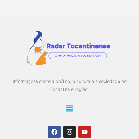
Informações sobre a política, a cultura e a sociedade do
Tocantins e região.
Main
Menu
F
I
Y
a
n
o