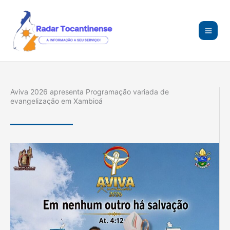
Ir
para
o
conteúdo
Aviva 2026 apresenta Programação variada de
evangelização em Xambioá