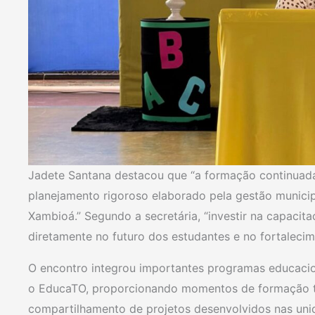
Jadete Santana destacou que “a formação continuada
planejamento rigoroso elaborado pela gestão municip
Xambioá.” Segundo a secretária, “investir na capacita
diretamente no futuro dos estudantes e no fortaleci
O encontro integrou importantes programas educaciona
o EducaTO, proporcionando momentos de formação t
compartilhamento de projetos desenvolvidos nas unid