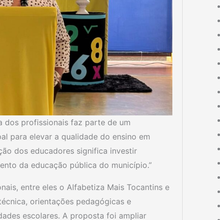
 dos profissionais faz parte de um
al para elevar a qualidade do ensino em
ção dos educadores significa investir
mento da educação pública do município.”
is, entre eles o Alfabetiza Mais Tocantins e
écnica, orientações pedagógicas e
ades escolares. A proposta foi ampliar