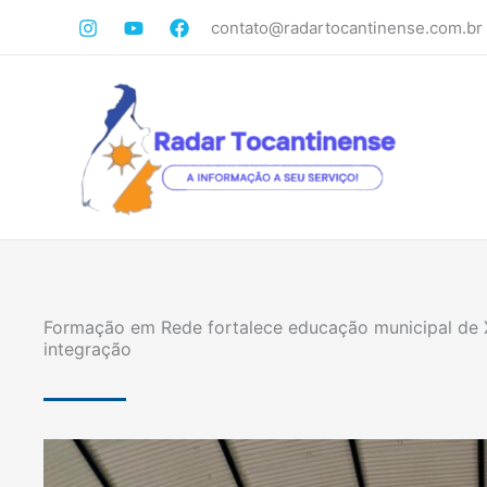
Ir
contato@radartocantinense.com.br
para
o
conteúdo
Formação em Rede fortalece educação municipal de 
integração