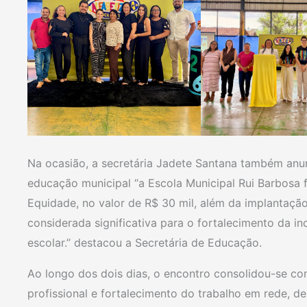
Na ocasião, a secretária Jadete Santana também anu
educação municipal “a Escola Municipal Rui Barbos
Equidade, no valor de R$ 30 mil, além da implantação
considerada significativa para o fortalecimento da i
escolar.” destacou a Secretária de Educação.
Ao longo dos dois dias, o encontro consolidou-se c
profissional e fortalecimento do trabalho em rede, d