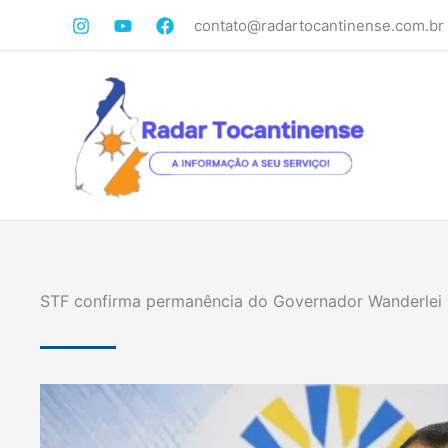
Ir
contato@radartocantinense.com.br
para
o
conteúdo
STF confirma permanência do Governador Wanderlei