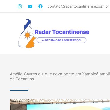
Ir
contato@radartocantinense.com.br
para
o
conteúdo
Amélio Cayres diz que nova ponte em Xambioá amplia
do Tocantins