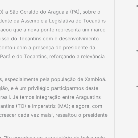
) a São Geraldo do Araguaia (PA), sobre o
sidente da Assembleia Legislativa do Tocantins
stacou que a nova ponte representa um marco
omisso do Tocantins com o desenvolvimento
o contou com a presença do presidente da
o Pará e do Tocantins, reforçando a relevância
s, especialmente pela população de Xambioá.
ião, e é um privilégio participarmos deste
asil. Já temos integração entre Araguatins
ntins (TO) e Imperatriz (MA); e agora, com
rescer cada vez mais”, ressaltou o presidente
. “Eu agradeço ao proprietário da balsa pelo