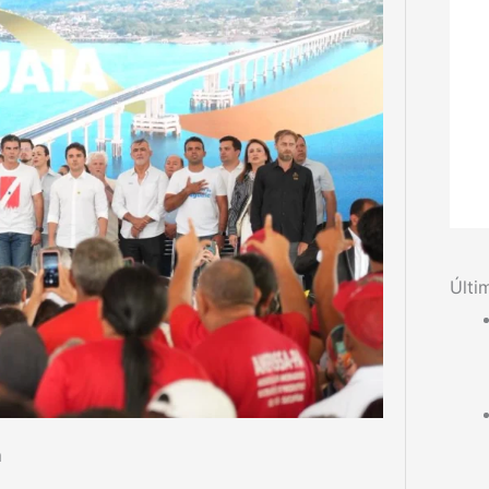
Últi
m