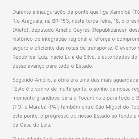
Durante a inauguração da ponte que liga Xambioá (TO
Rio Araguaia, na BR-153, nesta terça-feira, 18, o pre
(Aleto), deputado Amélio Cayres (Republicanos), de
histórico de integração regional e reforça o compr
seguro e eficiente das rotas de transporte. O event
República, Luiz Inácio Lula da Silva, e autoridades d
desse avanço para todo o Estado.
Segundo Amélio, a obra era uma das mais aguardada
“Este é o sonho de muita gente, o sonho da nossa reg
momento grandioso para o Tocantins e para todo o Br
(TO) e Marabá (PA); também entre São Miguel do Toca
esta ponte, o progresso do nosso Estado só tende a c
da Casa de Leis.
O presidente Lula também celebrou a entrega da obra