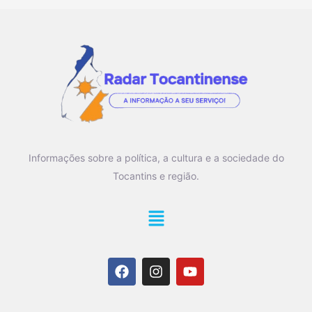
Informações sobre a política, a cultura e a sociedade do
Tocantins e região.
Main
Menu
F
I
Y
a
n
o
c
s
u
e
t
t