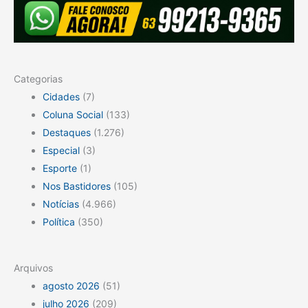
Categorias
Cidades
(7)
Coluna Social
(133)
Destaques
(1.276)
Especial
(3)
Esporte
(1)
Nos Bastidores
(105)
Notícias
(4.966)
Política
(350)
Arquivos
agosto 2026
(51)
julho 2026
(209)