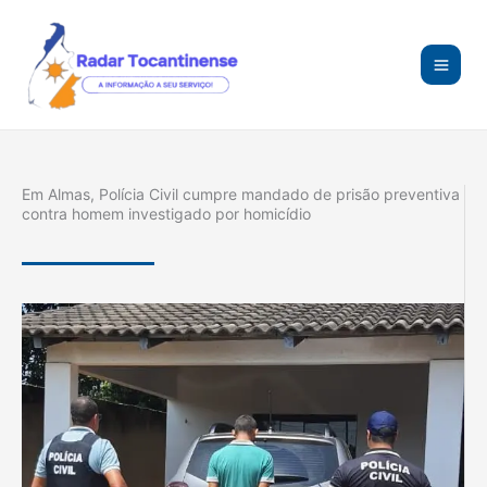
Ir
para
o
conteúdo
Em Almas, Polícia Civil cumpre mandado de prisão preventiva
contra homem investigado por homicídio