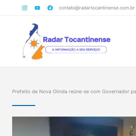
Ir
contato@radartocantinense.com.br
para
o
conteúdo
Prefeito de Nova Olinda reúne-se com Governador pa