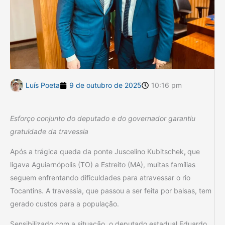
Luís Poeta
9 de outubro de 2025
10:16 pm
Esforço conjunto do deputado e do governador garantiu
gratuidade da travessia
Após a trágica queda da ponte Juscelino Kubitschek
,
que
ligava Aguiarnópolis (TO) a Estreito (MA), muitas famílias
seguem enfrentando dificuldades para atravessar o rio
Tocantins. A travessia, que passou a ser feita por balsas, tem
gerado custos para a população.
Sensibilizado com a situação, o deputado estadual Eduardo