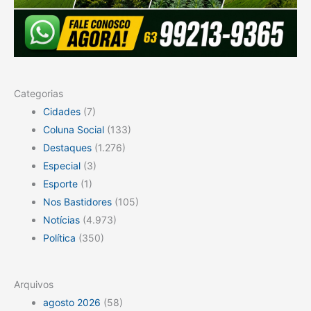
Categorias
Cidades
(7)
Coluna Social
(133)
Destaques
(1.276)
Especial
(3)
Esporte
(1)
Nos Bastidores
(105)
Notícias
(4.973)
Política
(350)
Arquivos
agosto 2026
(58)