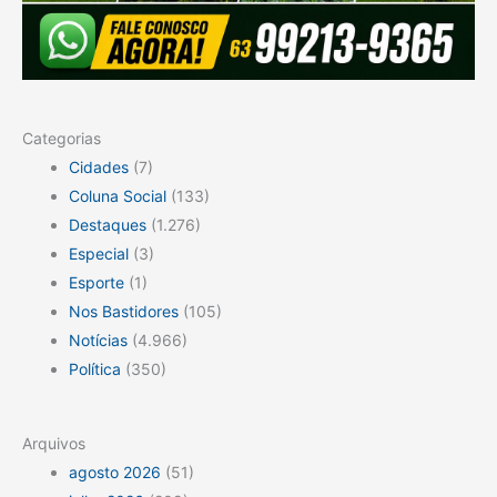
Categorias
Cidades
(7)
Coluna Social
(133)
Destaques
(1.276)
Especial
(3)
Esporte
(1)
Nos Bastidores
(105)
Notícias
(4.966)
Política
(350)
Arquivos
agosto 2026
(51)