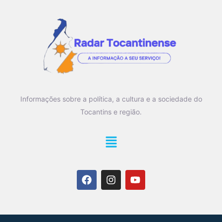
Informações sobre a política, a cultura e a sociedade do
Tocantins e região.
Main
Menu
F
I
Y
a
n
o
c
s
u
e
t
t
b
a
u