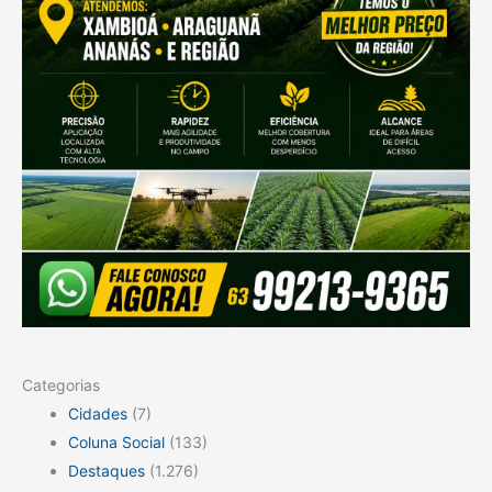
Categorias
Cidades
(7)
Coluna Social
(133)
Destaques
(1.276)