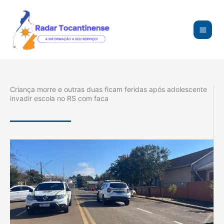
Ir
para
o
conteúdo
Criança morre e outras duas ficam feridas após adolescente
invadir escola no RS com faca