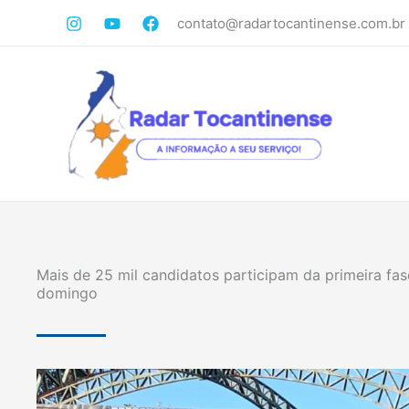
Ir
contato@radartocantinense.com.br
para
o
conteúdo
Mais de 25 mil candidatos participam da primeira fase
domingo