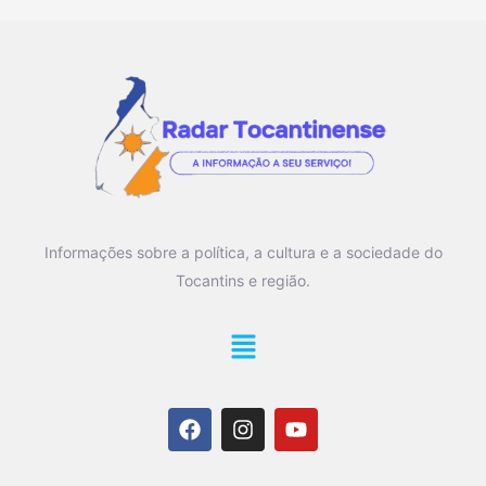
Informações sobre a política, a cultura e a sociedade do
Tocantins e região.
Main
Menu
F
I
Y
a
n
o
c
s
u
e
t
t