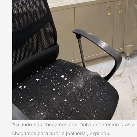
“Quando nós chegamos aqui tinha acontecido o assal
chegamos para abrir a joalheria”, explicou.