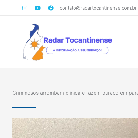
Ir
contato@radartocantinense.com.br
para
o
conteúdo
Criminosos arrombam clínica e fazem buraco em pare