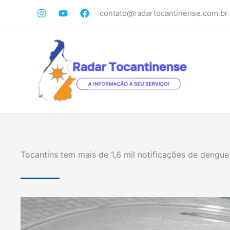
Ir
contato@radartocantinense.com.br
para
o
conteúdo
Tocantins tem mais de 1,6 mil notificações de dengu