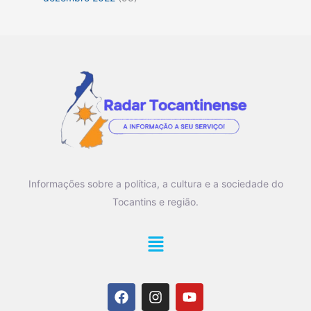
Informações sobre a política, a cultura e a sociedade do
Tocantins e região.
Main
Menu
F
I
Y
a
n
o