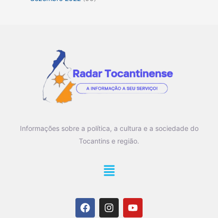
Informações sobre a política, a cultura e a sociedade do
Tocantins e região.
Main
Menu
F
I
Y
a
n
o