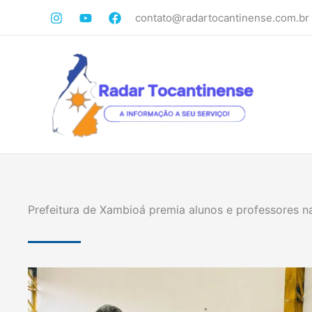
Ir
contato@radartocantinense.com.br
para
o
conteúdo
Prefeitura de Xambioá premia alunos e professores 