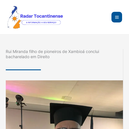
Ir
para
o
conteúdo
Rui Miranda filho de pioneiros de Xambioá conclui
bacharelado em Direito