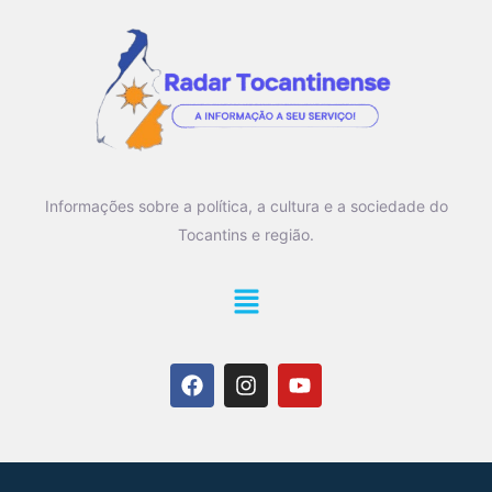
Informações sobre a política, a cultura e a sociedade do
Tocantins e região.
Main
Menu
F
I
Y
a
n
o
c
s
u
e
t
t
b
a
u
o
g
b