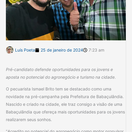
Luís Poeta
25 de janeiro de 2024
7:23 am
Pré-candidato defende oportunidades para os jovens e
aposta no potencial do agronegócio e turismo na cidade
.
O pecuarista Ismael Brito tem se destacado como uma
novidade na pré-campanha pela Prefeitura de Babaçulândia.
Nascido e criado na cidade, ele traz consigo a visão de uma
Babaçulândia que ofereça mais oportunidades para os jovens
realizarem seus sonhos.
“
Acredito no potencial do agronegócio como motor propulsor