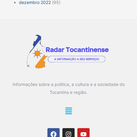
dezembro 2022
(95)
Informações sobre a política, a cultura e a sociedade do
Tocantins e região.
Main
Menu
F
I
Y
a
n
o