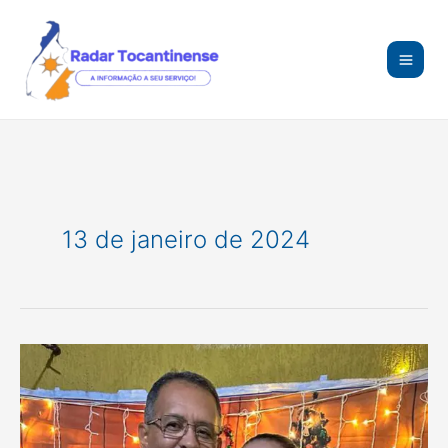
Ir
para
o
conteúdo
13 de janeiro de 2024
Raimundo
Moura
celebra
aniversário