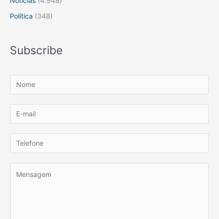
Notícias
(4.948)
Política
(348)
Subscribe
N
o
m
E
e
m
*
a
T
i
e
l
l
M
*
e
e
f
n
o
s