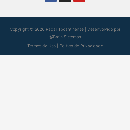
c
s
u
e
t
t
b
a
u
o
g
b
o
r
e
Copyright © 2026 Radar Tocantinense | Desenvolvido por
k
a
@Brain Sistemas
m
Termos de Uso |
Política de Privacidade