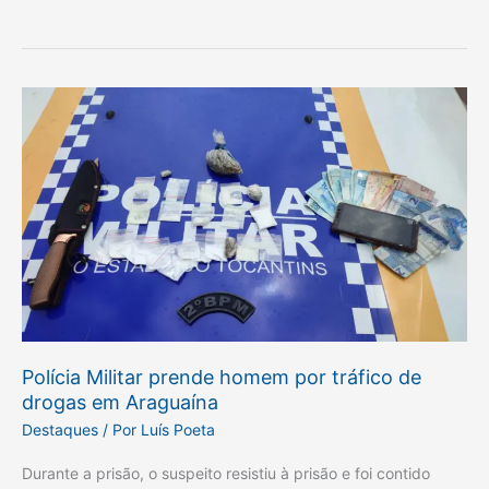
Polícia
Militar
prende
homem
por
tráfico
de
drogas
em
Araguaína
Polícia Militar prende homem por tráfico de
drogas em Araguaína
Destaques
/ Por
Luís Poeta
Durante a prisão, o suspeito resistiu à prisão e foi contido