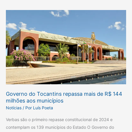
Governo
do
Tocantins
repassa
mais
de
R$
144
milhões
aos
municípios
Governo do Tocantins repassa mais de R$ 144
milhões aos municípios
Notícias
/ Por
Luís Poeta
Verbas são o primeiro repasse constitucional de 2024 e
contemplam os 139 municípios do Estado O Governo do