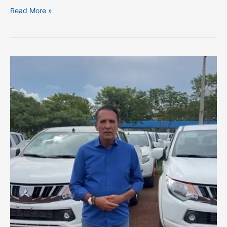
Read More »
Veículos
para
enfrentamento
à
violência
contra
mulheres
são
destinados
aos
municípios
tocantinenses
pelo