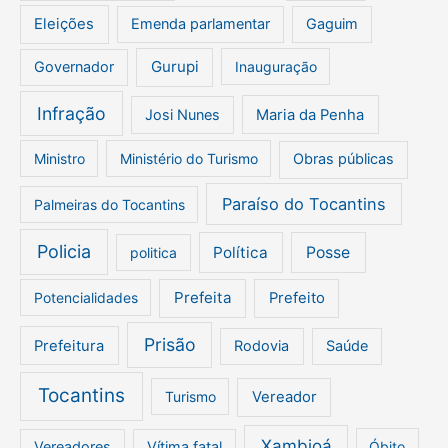
Eleições
Emenda parlamentar
Gaguim
Gurupi
Governador
Inauguração
Infração
Josi Nunes
Maria da Penha
Ministro
Ministério do Turismo
Obras públicas
Paraíso do Tocantins
Palmeiras do Tocantins
Policia
Política
Posse
politica
Prefeita
Potencialidades
Prefeito
Prisão
Prefeitura
Rodovia
Saúde
Tocantins
Turismo
Vereador
Xambioá
Vereadores
Vítima fatal
Óbito