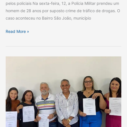
pelos policiais Na sexta-feira, 12, a Polícia Militar prendeu um
homem de 28 anos por suposto crime de tráfico de drogas. O
caso aconteceu no Bairro São João, município
Read More »
Conselheiros
tutelares
tomam
posse
para
nova
gestão
em
Colmeia
do