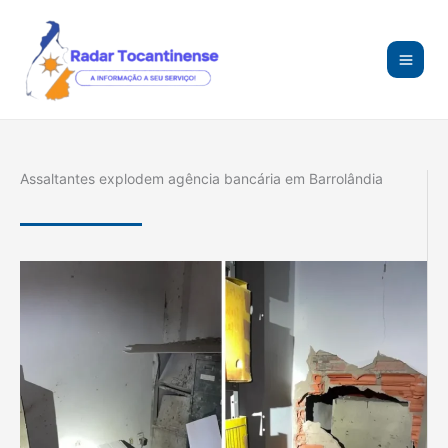
Ir
para
o
conteúdo
Assaltantes explodem agência bancária em Barrolândia