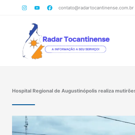
Ir
contato@radartocantinense.com.br
para
o
conteúdo
Hospital Regional de Augustinópolis realiza mutirõe