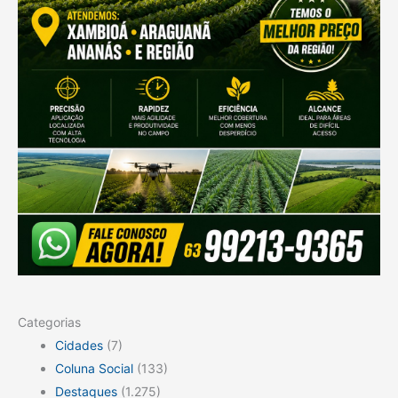
Categorias
Cidades
(7)
Coluna Social
(133)
Destaques
(1.275)