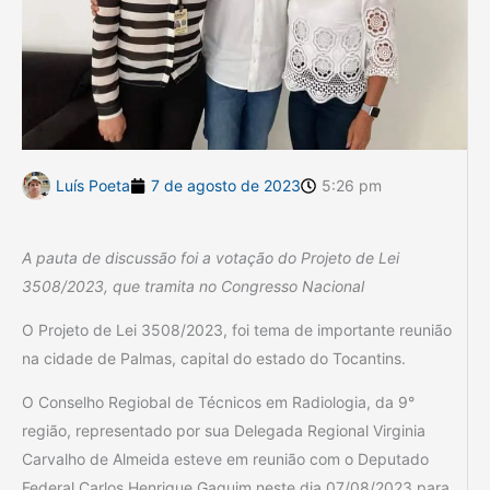
Luís Poeta
7 de agosto de 2023
5:26 pm
A pauta de discussão foi a votação do Projeto de Lei
3508/2023, que tramita no Congresso Nacional
O Projeto de Lei 3508/2023, foi tema de importante reunião
na cidade de Palmas, capital do estado do Tocantins.
O Conselho Regiobal de Técnicos em Radiologia, da 9°
região, representado por sua Delegada Regional Virginia
Carvalho de Almeida esteve em reunião com o Deputado
Federal Carlos Henrique Gaguim neste dia 07/08/2023 para