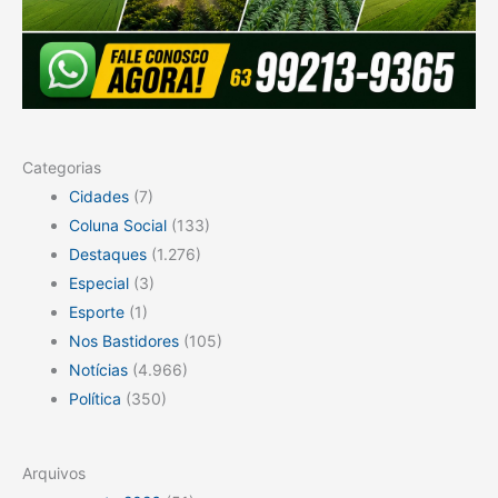
Categorias
Cidades
(7)
Coluna Social
(133)
Destaques
(1.276)
Especial
(3)
Esporte
(1)
Nos Bastidores
(105)
Notícias
(4.966)
Política
(350)
Arquivos