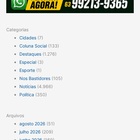
Categorias
Cidades
(7)
Coluna Social
(133)
Destaques
(1.276)
Especial
(3)
Esporte
(1)
Nos Bastidores
(105)
Notícias
(4.966)
Política
(350)
Arquivos
agosto 2026
(51)
julho 2026
(209)
junho 2026
(169)