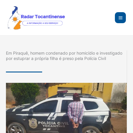
Ir
para
o
conteúdo
Em Piraquê, homem condenado por homicídio e investigado
por estuprar a própria filha é preso pela Polícia Civil