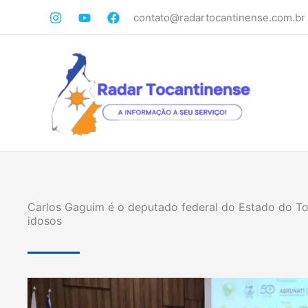
Ir
contato@radartocantinense.com.br
para
o
conteúdo
Carlos Gaguim é o deputado federal do Estado do To
idosos