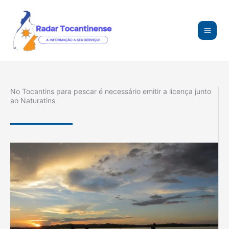
Ir
para
o
conteúdo
No Tocantins para pescar é necessário emitir a licença junto
ao Naturatins