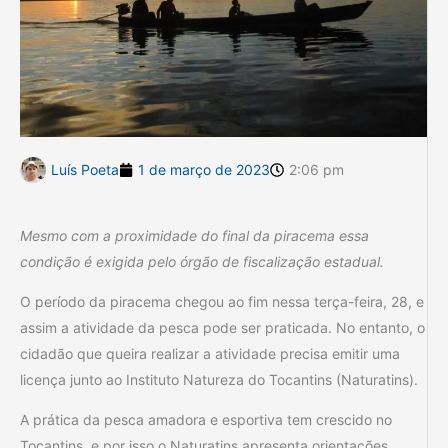
Luís Poeta
1 de março de 2023
2:06 pm
Mesmo com a proximidade do final da piracema essa
condição é exigida pelo órgão de fiscalização estadual.
O período da piracema chegou ao fim nessa terça-feira, 28, e
assim a atividade da pesca pode ser praticada. No entanto, o
cidadão que queira realizar a atividade precisa emitir uma
licença junto ao Instituto Natureza do Tocantins (Naturatins).
A prática da pesca amadora e esportiva tem crescido no
Tocantins, e por isso o Naturatins apresenta orientações