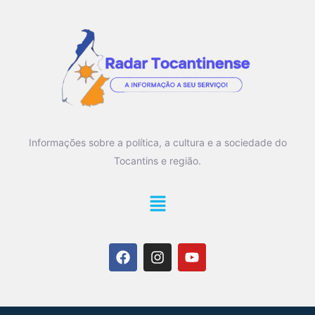
Informações sobre a política, a cultura e a sociedade do
Tocantins e região.
Main
Menu
F
I
Y
a
n
o
c
s
u
e
t
t
b
a
u