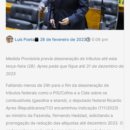
Luís Poeta
28 de fevereiro de 2023
5:06 pm
Medida Provisória previa desoneração de tributos até esta
terça-feira (28). Ayres pede que fique até 31 de dezembro de
2023
Faltando menos de 24h para o fim da desoneração de
tributos federais como o PIS/Cofins e a Cide sobre os
combustíveis (gasolina e etanol), o deputado federal Ricardo
Ayres (Republicanos/TO) encaminhou Indicação (111/2023)
ao ministro da Fazenda, Fernando Haddad, solicitando a
prorrogação da redução das alíquotas até dezembro 2023. O