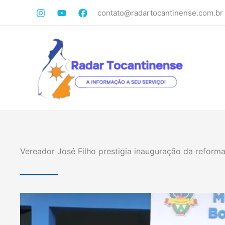
Ir
contato@radartocantinense.com.br
para
o
conteúdo
Vereador José Filho prestigia inauguração da refor