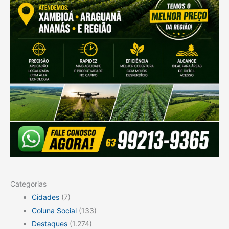
Categorias
Cidades
(7)
Coluna Social
(133)
Destaques
(1.274)