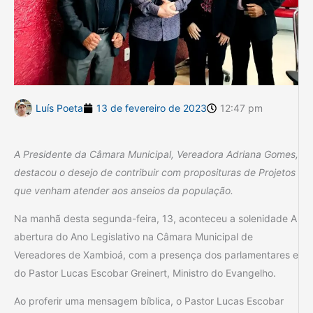
Luís Poeta
13 de fevereiro de 2023
12:47 pm
A Presidente da Câmara Municipal, Vereadora Adriana Gomes,
destacou o desejo de contribuir com proposituras de Projetos
que venham atender aos anseios da população.
Na manhã desta segunda-feira, 13, aconteceu a solenidade A
abertura do Ano Legislativo na Câmara Municipal de
Vereadores de Xambioá, com a presença dos parlamentares e
do Pastor Lucas Escobar Greinert, Ministro do Evangelho.
Ao proferir uma mensagem bíblica, o Pastor Lucas Escobar