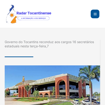
Ir
para
o
conteúdo
Governo do Tocantins reconduz aos cargos 16 secretários
estaduais nesta terça-feira,7