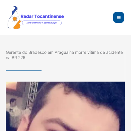
Ir
para
o
conteúdo
Gerente do Bradesco em Araguaína morre vítima de acidente
na BR 226