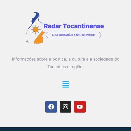
Informações sobre a política, a cultura e a sociedade do
Tocantins e região.
Main
Menu
F
I
Y
a
n
o
c
s
u
e
t
t
b
a
u