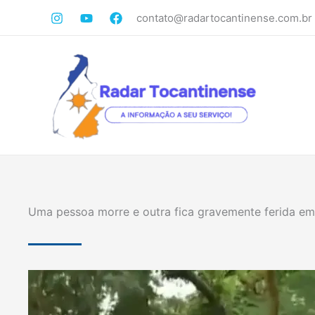
Ir
contato@radartocantinense.com.br
para
o
conteúdo
Uma pessoa morre e outra fica gravemente ferida em