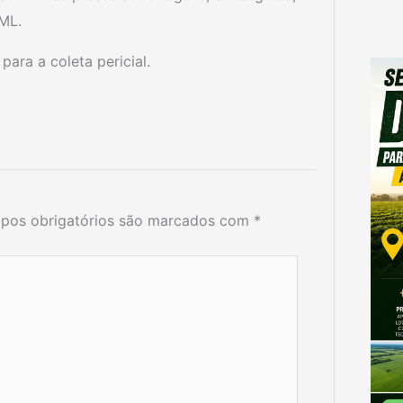
IML.
para a coleta pericial.
pos obrigatórios são marcados com
*