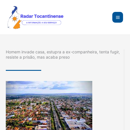
Ir
para
o
conteúdo
Homem invade casa, estupra a ex-companheira, tenta fugir,
resiste a prisão, mas acaba preso