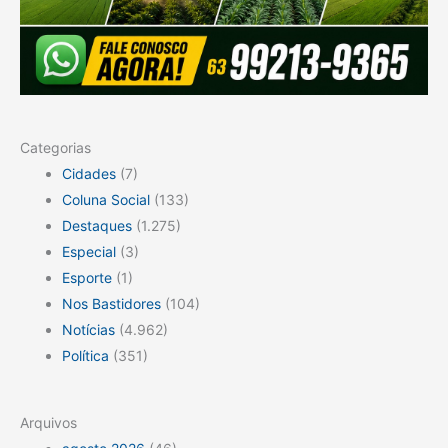
Categorias
Cidades
(7)
Coluna Social
(133)
Destaques
(1.275)
Especial
(3)
Esporte
(1)
Nos Bastidores
(104)
Notícias
(4.962)
Política
(351)
Arquivos