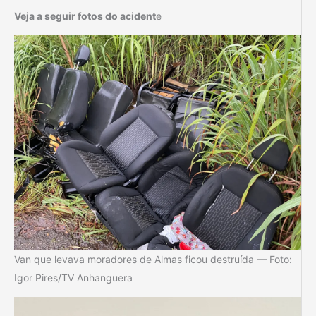
Veja a seguir fotos do acident
e
Van que levava moradores de Almas ficou destruída — Foto:
Igor Pires/TV Anhanguera