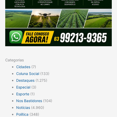
Categorias
Cidades
(7)
Coluna Social
(133)
Destaques
(1.275)
Especial
(3)
Esporte
(1)
Nos Bastidores
(104)
Notícias
(4.960)
Política
(348)