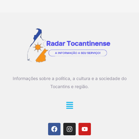
Informações sobre a política, a cultura e a sociedade do
Tocantins e região.
Main
Menu
F
I
Y
a
n
o
c
s
u