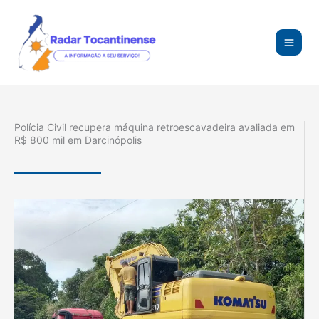
Ir
para
o
conteúdo
Polícia Civil recupera máquina retroescavadeira avaliada em
R$ 800 mil em Darcinópolis