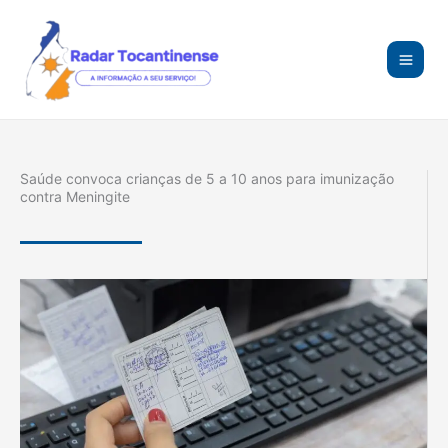
Ir
para
o
conteúdo
Saúde convoca crianças de 5 a 10 anos para imunização
contra Meningite