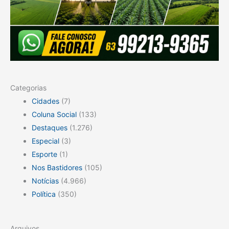
Categorias
Cidades
(7)
Coluna Social
(133)
Destaques
(1.276)
Especial
(3)
Esporte
(1)
Nos Bastidores
(105)
Notícias
(4.966)
Política
(350)
Arquivos