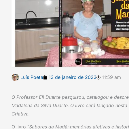
Luís Poeta
13 de janeiro de 2023
11:59 am
O Professor Eli Duarte pesquisou, catalogou e descrev
Madalena da Silva Duarte. O livro será lançado nesta 
Criativa.
O livro “
S
abores da Madá: memórias afetivas e históri