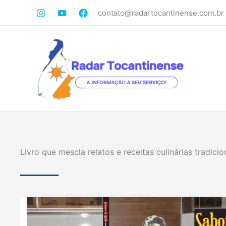
Ir
contato@radartocantinense.com.br
para
o
conteúdo
Livro que mescla relatos e receitas culinárias tradici