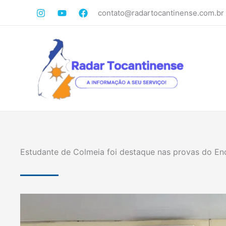
Ir
contato@radartocantinense.com.br
para
o
conteúdo
Estudante de Colmeia foi destaque nas provas do En