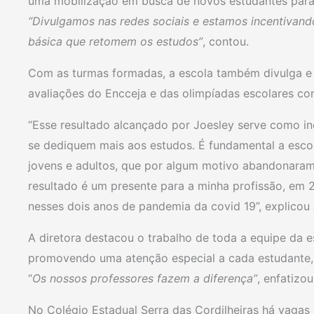
uma mobilização em busca de novos estudantes para
“Divulgamos nas redes sociais e estamos incentivan
básica que retomem os estudos”
, contou.
Com as turmas formadas, a escola também divulga e 
avaliações do Encceja e das olimpíadas escolares 
“Esse resultado alcançado por Joesley serve como in
se dediquem mais aos estudos. É fundamental a escola
jovens e adultos, que por algum motivo abandonaram
resultado é um presente para a minha profissão, em
nesses dois anos de pandemia da covid 19”, explicou 
A diretora destacou o trabalho de toda a equipe da 
promovendo uma atenção especial a cada estudante,
“
Os nossos professores fazem a diferença”
, enfatizou
No Colégio Estadual Serra das Cordilheiras há vagas