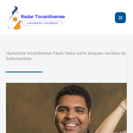
Ir
para
o
conteúdo
Humorista tocantinense Paulo Vieira sofre ataques racistas de
bolsonaristas