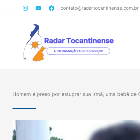
Ir
contato@radartocantinense.com.br
para
o
conteúdo
Homem é preso por estuprar sua irmã, uma bebê de 