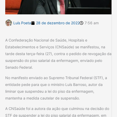
Luís Poeta
28 de dezembro de 2022
7:56 am
A Confederação Nacional de Saúde, Hospitais e
Estabelecimentos e Serviços (CNSaúde) se manifestou, na
tarde desta terça-feira (27), contra o pedido de revogação da
suspensão do piso salarial da enfermagem, enviado pelo
Senado Federal.
No manifesto enviado ao Supremo Tribunal Federal (STF), a
entidade pede para que o ministro Luís Barroso, autor da
liminar que suspendeu a lei do piso da enfermagem,
mantenha a medida cautelar de suspensão.
A CNSaúde foi a autora da ação que culminou na decisão do
STF de suspender a lei do piso salarial da enfermagem, em