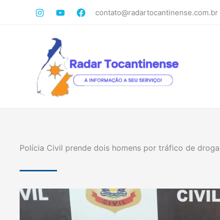
Ir
contato@radartocantinense.com.br
para
o
conteúdo
Polícia Civil prende dois homens por tráfico de dro